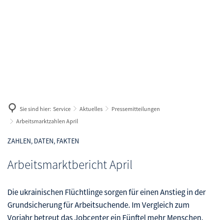
Geldleistungen
Wege in Arbeit
Antrag
Arbeitgeberservice
Aus- und Weiterbildung
Geld zum Leben
Karriere
Bewerberbörse
Langzeitarbeitslos
Geld zum Wohnen
Gleichstellung im Arbeitsleben
Geld für Kinder
Sie sind hier:
Service
Aktuelles
Pressemitteilungen
Maßnahmen und Fördermöglichkeiten
Arbeitsmarktzahlen April
Termine und Veranstaltungen
ZAHLEN, DATEN, FAKTEN
Veranstaltungen melden
Arbeitsmarktbericht April
Arbeit und Gesundheit
Die ukrainischen Flüchtlinge sorgen für einen Anstieg in der
Grundsicherung für Arbeitsuchende. Im Vergleich zum
Vorjahr betreut das Jobcenter ein Fünftel mehr Menschen.