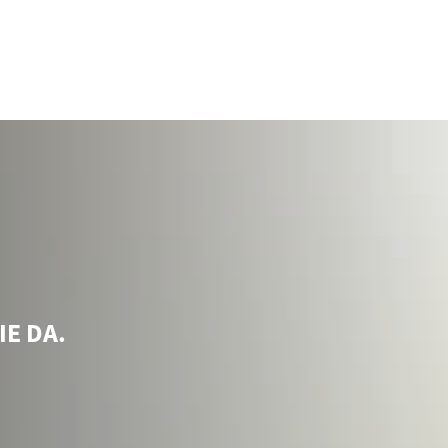
e in Arbeit
Arbeitgeberservice
Karriere
- und Weiterbildung
Bewerberbörse
gzeitarbeitslos
ichstellung im Arbeitsleben
ßnahmen und Fördermöglichkeiten
mine und Veranstaltungen
IE DA.
ranstaltungen melden
eit und Gesundheit