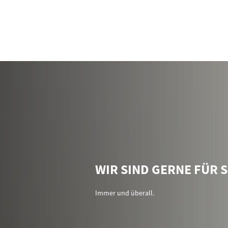
Geldleistungen
Weg
Antrag
Aus
Geld zum Leben
Lan
Geld zum Wohnen
Gle
Geld für Kinder
Ma
Ter
WIR SIND GERNE FÜR S
Ve
Arb
Immer und überall.