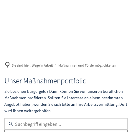
Geldleistungen
Wege in Arbeit
Antrag
Arbeitgeberservice
Aus- und Weiterbildung
Geld zum Leben
Karriere
Bewerberbörse
Langzeitarbeitslos
Geld zum Wohnen
Gleichstellung im Arbeitsleben
Geld für Kinder
Sie sind hier:
Wege in Arbeit
Maßnahmen und Fördermöglichkeiten
Maßnahmen und Fördermöglichkeiten
Termine und Veranstaltungen
Maßnahmen
Unser Maßnahmenportfolio
Veranstaltungen melden
und
Sie beziehen Bürgergeld? Dann können Sie von unseren beruflichen
Maßnahmen profitieren. Sollten Sie Interesse an einem bestimmten
Fördermöglichkeiten
Arbeit und Gesundheit
Angebot haben, wenden Sie sich bitte an Ihre Arbeitsvermittlung. Dort
wird Ihnen weitergeholfen.
Schlagworte