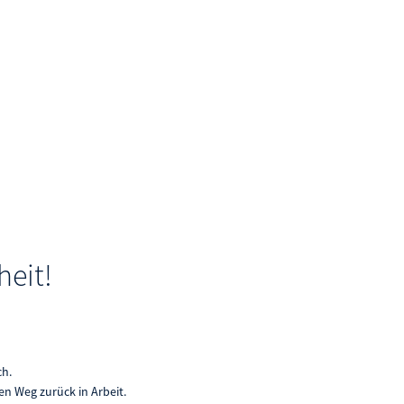
e in Arbeit
Arbeitgeberservice
Karriere
- und Weiterbildung
Bewerberbörse
gzeitarbeitslos
ichstellung im Arbeitsleben
ßnahmen und Fördermöglichkeiten
mine und Veranstaltungen
heit!
ranstaltungen melden
eit und Gesundheit
ch.
en Weg zurück in Arbeit.