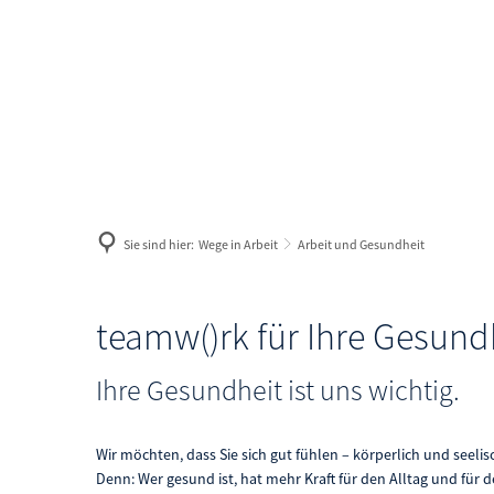
Geldleistungen
Weg
Antrag
Aus
Geld zum Leben
Lan
Geld zum Wohnen
Gle
Sie sind hier:
Wege in Arbeit
Arbeit und Gesundheit
Geld für Kinder
Ma
Ter
Arbeit
teamw()rk für Ihre Gesund
Ve
und
Ihre Gesundheit ist uns wichtig.
Arb
Gesundheit
Wir möchten, dass Sie sich gut fühlen – körperlich und seelis
Denn: Wer gesund ist, hat mehr Kraft für den Alltag und für d