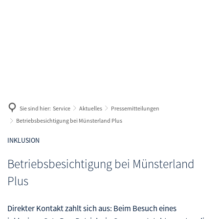
Geldleistungen
Wege in Arbeit
Antrag
Arbeitgeberservice
Aus- und Weiterbildung
Geld zum Leben
Karriere
Bewerberbörse
Langzeitarbeitslos
Geld zum Wohnen
Gleichstellung im Arbeitsleben
Geld für Kinder
Sie sind hier:
Service
Aktuelles
Pressemitteilungen
Maßnahmen und Fördermöglichkeiten
Betriebsbesichtigung bei Münsterland Plus
Termine und Veranstaltungen
INKLUSION
Veranstaltungen melden
Betriebsbesichtigung bei Münsterland
Arbeit und Gesundheit
Plus
Direkter Kontakt zahlt sich aus: Beim Besuch eines