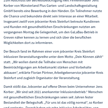
Zum Abschluss der Betriebsbesichtigung hielt Firmeninhaber Jens
Korber von Münsterland Plus Garten- und Landschaftsgestaltung
GmbH bereits eine Bewerbung in den Händen. Ein Teilnehmer nutzte
die Chance und bekundete direkt sein Interesse an einer Mitarbeit.
Insgesamt zwölf vom jobcenter Kreis Steinfurt betreute Kundinnen
und Kunden mit gesundheitlichen Einschränkungen nutzten am
vergangenen Montag die Gelegenheit, um den GaLaBau-Betrieb in
Greven näher kennen zu lernen und sich über die beruflichen
Möglichkeiten dort zu informieren.
Der Besuch fand im Rahmen einer vom jobcenter Kreis Steinfurt
inklusiven Veranstaltungsreihe unter dem Motto „Dein Können zählt“
statt. „Wir wollen damit die Teilhabe von Menschen mit
Beeinträchtigungen am Arbeitsmarkt stärken und Vorbehalte
abbauen“, erklärte Florian Pörtner, Arbeitgeberservice jobcenter Kreis
Steinfurt und zugleich Organisator der Veranstaltung.
Damit stößt das Jobcenter auf offene Ohren beim Unternehmer Jens
Korber: „Wir sind seit 2021 anerkannter Inklusionsbetrieb.“ Menschen
mit gesundheitlichen Einschränkungen seien seit Jahren fester
Bestandteil der Belegschaft. „Für uns ist das völlig normal“, so Korber
und ergänzte: „Derzeit haben wir zehn inklusive Arbeitsplätze, von