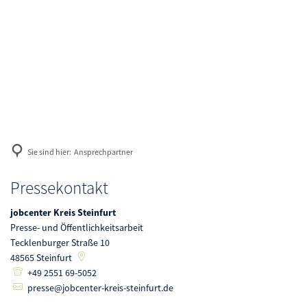
Geldleistungen
Wege in Arbeit
Antrag
Arbeitgeberservice
Aus- und Weiterbildung
Geld zum Leben
Karriere
Bewerberbörse
Langzeitarbeitslos
Geld zum Wohnen
Gleichstellung im Arbeitsleben
Geld für Kinder
Sie sind hier:
Ansprechpartner
Maßnahmen und Fördermöglichkeiten
Termine und Veranstaltungen
Ansprechpartner
Pressekontakt
Veranstaltungen melden
jobcenter Kreis Steinfurt
Presse- und Öffentlichkeitsarbeit
Arbeit und Gesundheit
Tecklenburger Straße 10
48565
Steinfurt
+49 2551 69-5052
presse@jobcenter-kreis-steinfurt.de