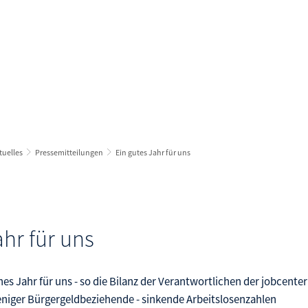
e in Arbeit
Arbeitgeberservice
Karriere
- und Weiterbildung
Bewerberbörse
gzeitarbeitslos
ichstellung im Arbeitsleben
tuelles
Pressemitteilungen
Ein gutes Jahr für uns
ßnahmen und Fördermöglichkeiten
mine und Veranstaltungen
ranstaltungen melden
ahr für uns
eit und Gesundheit
hes Jahr für uns - so die Bilanz der Verantwortlichen der jobcenter
eniger Bürgergeldbeziehende - sinkende Arbeitslosenzahlen