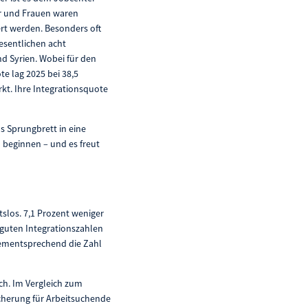
ner und Frauen waren
ert werden. Besonders oft
esentlichen acht
und Syrien. Wobei für den
te lag 2025 bei 38,5
kt. Ihre Integrationsquote
s Sprungbrett in eine
u beginnen – und es freut
slos. 7,1 Prozent weniger
g guten Integrationszahlen
 dementsprechend die Zahl
ich. Im Vergleich zum
cherung für Arbeitsuchende