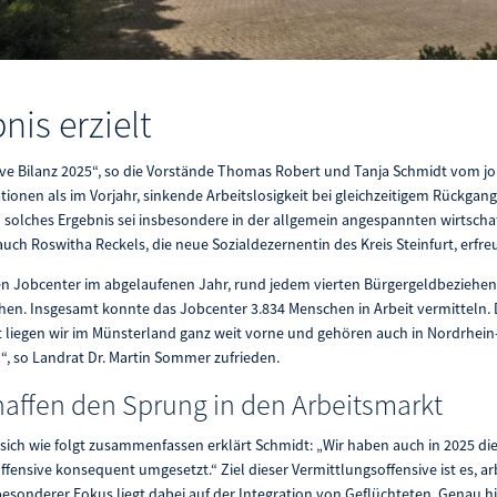
nis erzielt
tive Bilanz 2025“, so die Vorstände Thomas Robert und Tanja Schmidt vom job
ionen als im Vorjahr, sinkende Arbeitslosigkeit bei gleichzeitigem Rückgang
solches Ergebnis sei insbesondere in der allgemein angespannten wirtschaf
uch Roswitha Reckels, die neue Sozialdezernentin des Kreis Steinfurt, erfreu
 Jobcenter im abgelaufenen Jahr, rund jedem vierten Bürgergeldbeziehen
chen. Insgesamt konnte das Jobcenter 3.834 Menschen in Arbeit vermitteln
t liegen wir im Münsterland ganz weit vorne und gehören auch in Nordrhein
“, so Landrat Dr. Martin Sommer zufrieden.
haffen den Sprung in den Arbeitsmarkt
 sich wie folgt zusammenfassen erklärt Schmidt: „Wir haben auch in 2025 d
fensive konsequent umgesetzt.“ Ziel dieser Vermittlungsoffensive ist es, 
 besonderer Fokus liegt dabei auf der Integration von Geflüchteten. Genau h