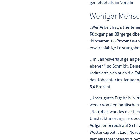
gemeldet als im Vorjahr.
Weniger Mensc
„Wer Arbeit hat, ist selte
Rückgang an Bürgergeldbez
Jobcenter. 1,6 Prozent weni
erwerbsfähige Leistungsber
„Im Jahresverlauf gelang 
ebenen“, so Schmidt. Deme
reduzierte sich auch die Z
das Jobcenter im Januar n
5,4 Prozent.
„Unser gutes Ergebnis in 20
weder von den politischen
„Natürlich war das nicht i
Umstrukturierungsprozess. 
Aufgabenbereich auf Sicht
Westerkappeln, Laer, Nord
gemeinsamer Standort bezog