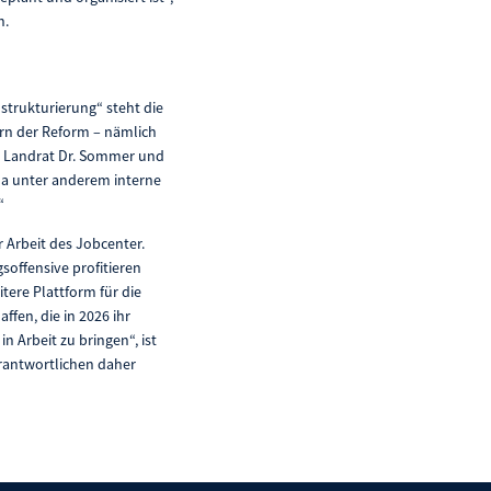
n.
trukturierung“ steht die
ern der Reform – nämlich
o Landrat Dr. Sommer und
 da unter anderem interne
.“
 Arbeit des Jobcenter.
soffensive profitieren
tere Plattform für die
fen, die in 2026 ihr
 Arbeit zu bringen“, ist
erantwortlichen daher