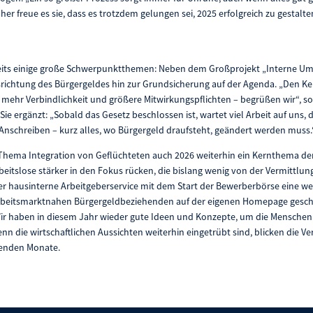
er freue es sie, dass es trotzdem gelungen sei, 2025 erfolgreich zu gestalte
eits einige große Schwerpunktthemen: Neben dem Großprojekt „Interne Ums
srichtung des Bürgergeldes hin zur Grundsicherung auf der Agenda. „Den K
mehr Verbindlichkeit und größere Mitwirkungspflichten – begrüßen wir“, s
Sie ergänzt: „Sobald das Gesetz beschlossen ist, wartet viel Arbeit auf uns,
Anschreiben – kurz alles, wo Bürgergeld draufsteht, geändert werden muss
Thema Integration von Geflüchteten auch 2026 weiterhin ein Kernthema der
eitslose stärker in den Fokus rücken, die bislang wenig von der Vermittlung
er hausinterne Arbeitgeberservice mit dem Start der Bewerberbörse eine wei
arbeitsmarktnahen Bürgergeldbeziehenden auf der eigenen Homepage geschaf
„Wir haben in diesem Jahr wieder gute Ideen und Konzepte, um die Menschen in
enn die wirtschaftlichen Aussichten weiterhin eingetrübt sind, blicken die V
menden Monate.