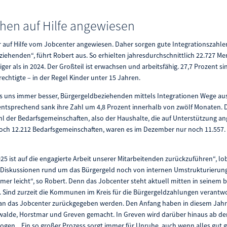
hen auf Hilfe angewiesen
ner auf Hilfe vom Jobcenter angewiesen. Daher sorgen gute Integrationszahl
iehenden“, führt Robert aus. So erhielten jahresdurchschnittlich 22.727 
ger als in 2024. Der Großteil ist erwachsen und arbeitsfähig. 27,7 Prozent s
echtigte – in der Regel Kinder unter 15 Jahren.
es uns immer besser, Bürgergeldbeziehenden mittels Integrationen Wege au
ntsprechend sank ihre Zahl um 4,8 Prozent innerhalb von zwölf Monaten.
ahl der Bedarfsgemeinschaften, also der Haushalte, die auf Unterstützung a
och 12.212 Bedarfsgemeinschaften, waren es im Dezember nur noch 11.557. 
25 ist auf die engagierte Arbeit unserer Mitarbeitenden zurückzuführen“, lo
 Diskussionen rund um das Bürgergeld noch von internen Umstrukturierun
mmer leicht“, so Robert. Denn das Jobcenter steht aktuell mitten in seinem 
Sind zurzeit die Kommunen im Kreis für die Bürgergeldzahlungen verantwort
 an das Jobcenter zurückgegeben werden. Den Anfang haben in diesem Jah
walde, Horstmar und Greven gemacht. In Greven wird darüber hinaus ab de
en. „Ein so großer Prozess sorgt immer für Unruhe, auch wenn alles gut gep