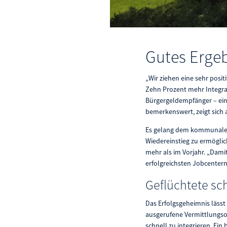
Gutes Ergeb
„Wir ziehen eine sehr posi
Zehn Prozent mehr Integrat
Bürgergeldempfänger – ein 
bemerkenswert, zeigt sich a
Es gelang dem kommunalen
Wiedereinstieg zu ermögli
mehr als im Vorjahr. „Dami
erfolgreichsten Jobcentern
Geflüchtete sc
Das Erfolgsgeheimnis lässt
ausgerufene Vermittlungsof
schnell zu integrieren. Ein