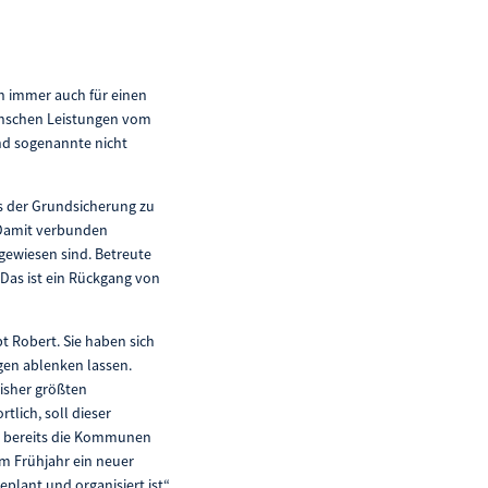
en immer auch für einen
Menschen Leistungen vom
ind sogenannte nicht
s der Grundsicherung zu
 Damit verbunden
ngewiesen sind. Betreute
Das ist ein Rückgang von
bt Robert. Sie haben sich
gen ablenken lassen.
bisher größten
lich, soll dieser
r bereits die Kommunen
m Frühjahr ein neuer
lant und organisiert ist“,