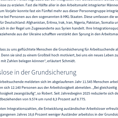
sse zu erzielen. Fast die Hälfte aller in den Arbeitsmarkt integrierter Män
zum Vorjahr konnte fast ein Fünftel mehr aus dieser Personengruppe integri
me bei Personen aus den sogenannten 8-HKL-Staaten. Diese umfassen die w
ür Deutschland: Afghanistan, Eritrea, Irak, Iran, Nigeria, Pakistan, Somalia 
es sich in der Regel um Zugewanderte aus Syrien handelt. Ihre Integrationsquo
ziehende aus der Ukraine schafften verstärkt den Sprung in den Arbeitsmar
ass zu uns geflüchtete Menschen die Grundsicherung für Arbeitsuchende al
 Denn sie sind zu einem Großteil hoch motiviert, bei uns ein neues Leben z
ch mit Zahlen belegen können“, erläutert Schmidt.
slose in der Grundsicherung
Arbeitsuchende meldeten sich im abgelaufenen Jahr 11.545 Menschen arbeit
en sich 12.140 Personen aus der Arbeitslosigkeit abmelden. „Bei gleichzeiti
slosigkeit zwangsläufig“, so Robert. Seit Jahresbeginn 2025 reduzierte sich
dbeziehenden von 9.574 um rund 8,3 Prozent auf 8.775.
guten Integrationszahlen, die Entwicklung ausländischer Arbeitsloser erfreul
rgangenen Jahres 16,6 Prozent weniger Ausländer arbeitslos in der Grundsi