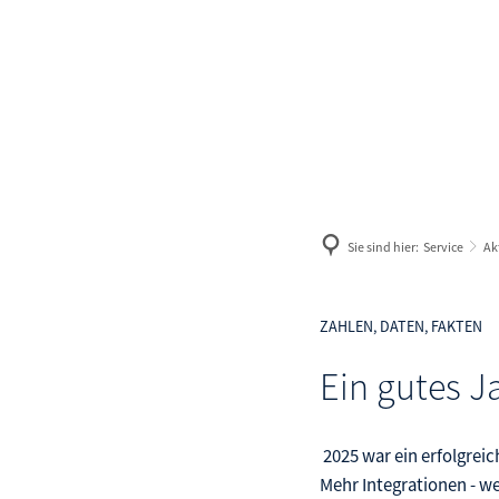
Geldleistungen
Weg
Antrag
Aus
Geld zum Leben
Lan
Geld zum Wohnen
Gle
Sie sind hier:
Service
Ak
Geld für Kinder
Ma
Ter
ZAHLEN, DATEN, FAKTEN
Ve
Ein gutes J
Arb
2025 war ein erfolgreic
Mehr Integrationen - w