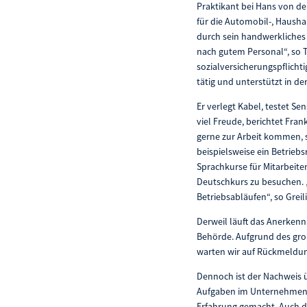
Praktikant bei Hans von 
für die Automobil-, Haushalt
durch sein handwerkliches 
nach gutem Personal“, so 
sozialversicherungspflicht
tätig und unterstützt in der
Er verlegt Kabel, testet Se
viel Freude, berichtet Fra
gerne zur Arbeit kommen, s
beispielsweise ein Betrieb
Sprachkurse für Mitarbeite
Deutschkurs zu besuchen. „
Betriebsabläufen“, so Greil
Derweil läuft das Anerkenn
Behörde. Aufgrund des groß
warten wir auf Rückmeldung
Dennoch ist der Nachweis ü
Aufgaben im Unternehmen ü
Erfahrung gemacht. Auch d