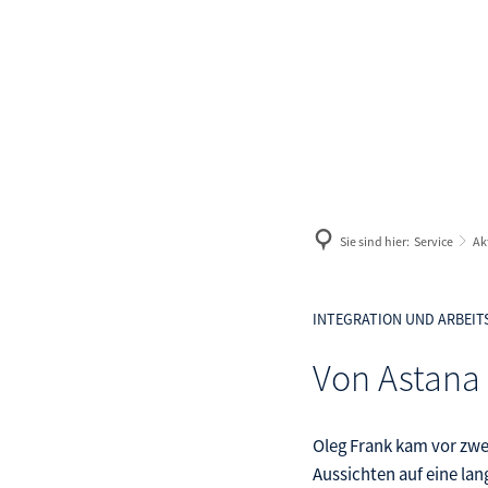
Geldleistungen
Weg
Antrag
Aus
Geld zum Leben
Lan
Geld zum Wohnen
Gle
Sie sind hier:
Service
Ak
Geld für Kinder
Ma
Ter
INTEGRATION UND ARBEI
Ve
Von Astana 
Arb
Oleg Frank kam vor zwe
Aussichten auf eine la