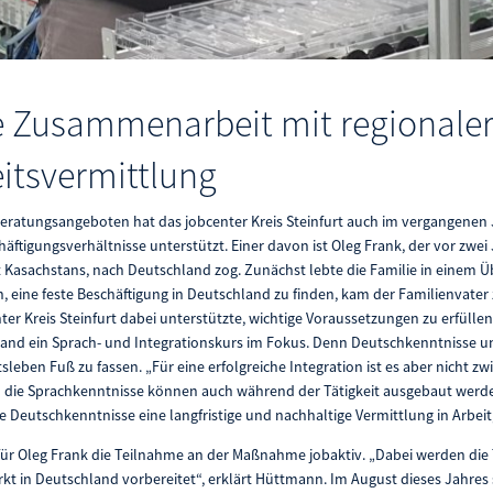
e Zusammenarbeit mit regionaler
eitsvermittlung
Beratungsangeboten hat das jobcenter Kreis Steinfurt auch im vergangenen
häftigungsverhältnisse unterstützt. Einer davon ist Oleg Frank, der vor zwei
 Kasachstans, nach Deutschland zog. Zunächst lebte die Familie in einem Ü
, eine feste Beschäftigung in Deutschland zu finden, kam der Familienvater
ter Kreis Steinfurt dabei unterstützte, wichtige Voraussetzungen zu erfüllen
and ein Sprach- und Integrationskurs im Fokus. Denn Deutschkenntnisse un
tsleben Fuß zu fassen. „Für eine erfolgreiche Integration ist es aber nicht 
 die Sprachkenntnisse können auch während der Tätigkeit ausgebaut werd
Deutschkenntnisse eine langfristige und nachhaltige Vermittlung in Arbei
 für Oleg Frank die Teilnahme an der Maßnahme jobaktiv. „Dabei werden di
kt in Deutschland vorbereitet“, erklärt Hüttmann. Im August dieses Jahres 