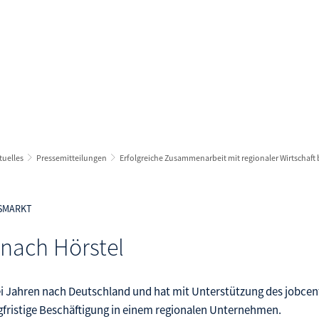
e in Arbeit
Arbeitgeberservice
Karriere
- und Weiterbildung
Bewerberbörse
gzeitarbeitslos
ichstellung im Arbeitsleben
tuelles
Pressemitteilungen
Erfolgreiche Zusammenarbeit mit regionaler Wirtschaft 
ßnahmen und Fördermöglichkeiten
mine und Veranstaltungen
TSMARKT
ranstaltungen melden
nach Hörstel
eit und Gesundheit
i Jahren nach Deutschland und hat mit Unterstützung des jobcent
ngfristige Beschäftigung in einem regionalen Unternehmen.