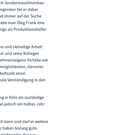
eich Sondermaschinenbau
ngenieur fiel er dabei
ind immer auf der Suche
habe man Oleg Frank eine
rige als Produktionshelfer
e und vielseitige Arbeit
 er und seine Kollegen
nehmenseigene Vorteile wie
smöglichkeiten, darunter
beitszeit einen
male Verständigung in den
g in Köln als zuständige
el jedoch ein halbes Jahr
ch kann und darf er weitere
r haben bislang gute
lreferentin. Daraus