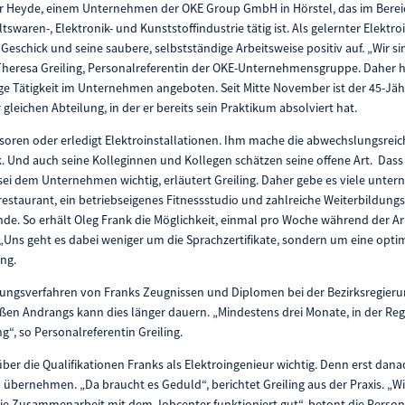
der Heyde, einem Unternehmen der OKE Group GmbH in Hörstel, das im Ber
swaren-, Elektronik- und Kunststoffindustrie tätig ist. Als gelernter Elektroi
Geschick und seine saubere, selbstständige Arbeitsweise positiv auf. „Wir s
Theresa Greiling, Personalreferentin der OKE-Unternehmensgruppe. Daher 
ige Tätigkeit im Unternehmen angeboten. Seit Mitte November ist der 45-Jäh
 gleichen Abteilung, in der er bereits sein Praktikum absolviert hat.
nsoren oder erledigt Elektroinstallationen. Ihm mache die abwechslungsreich
nk. Und auch seine Kolleginnen und Kollegen schätzen seine offene Art. Dass
ei dem Unternehmen wichtig, erläutert Greiling. Daher gebe es viele unter
srestaurant, ein betriebseigenes Fitnessstudio und zahlreiche Weiterbildung
nde. So erhält Oleg Frank die Möglichkeit, einmal pro Woche während der Ar
Uns geht es dabei weniger um die Sprachzertifikate, sondern um eine opti
ing.
ungsverfahren von Franks Zeugnissen und Diplomen bei der Bezirksregierun
en Andrangs kann dies länger dauern. „Mindestens drei Monate, in der Reg
“, so Personalreferentin Greiling.
ber die Qualifikationen Franks als Elektroingenieur wichtig. Denn erst dana
bernehmen. „Da braucht es Geduld“, berichtet Greiling aus der Praxis. „Wi
ie Zusammenarbeit mit dem Jobcenter funktioniert gut“, betont die Persona