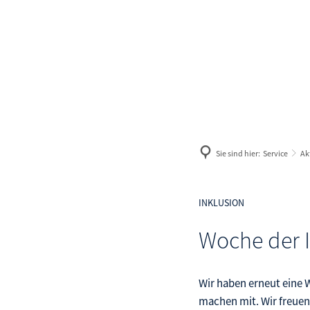
Geldleistungen
Weg
Antrag
Aus
Geld zum Leben
Lan
Geld zum Wohnen
Gle
Sie sind hier:
Service
Ak
Geld für Kinder
Ma
Ter
INKLUSION
Ve
Woche der 
Arb
Wir haben erneut eine 
machen mit. Wir freuen