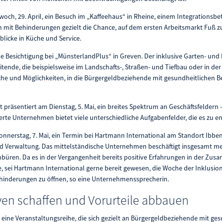
och, 29. April, ein Besuch im „Kaffeehaus“ in Rheine, einem Integrationsbe
 mit Behinderungen gezielt die Chance, auf dem ersten Arbeitsmarkt Fuß z
licke in Küche und Service.
ine Besichtigung bei „MünsterlandPlus“ in Greven. Der inklusive Garten- un
itende, die beispielsweise im Landschafts-, Straßen- und Tiefbau oder in de
eiche und Möglichkeiten, in die Bürgergeldbeziehende mit gesundheitlichen B
t präsentiert am Dienstag, 5. Mai, ein breites Spektrum an Geschäftsfeldern
ierte Unternehmen bietet viele unterschiedliche Aufgabenfelder, die es zu en
nnerstag, 7. Mai, ein Termin bei Hartmann International am Standort Ibben
und Verwaltung. Das mittelständische Unternehmen beschäftigt insgesamt me
nbüren. Da es in der Vergangenheit bereits positive Erfahrungen in der Zu
 sei Hartmann International gerne bereit gewesen, die Woche der Inklusion
hinderungen zu öffnen, so eine Unternehmenssprecherin.
iven schaffen und Vorurteile abbauen
t eine Veranstaltungsreihe, die sich gezielt an Bürgergeldbeziehende mit ge