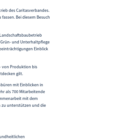
trieb des Caritasverbandes.
u fassen. Bei diesem Besuch
d Landschaftsbaubetrieb
r Grün- und Unterhaltpflege
eeinträchtigungen Einblick
 – von Produktion bis
tdecken gilt.
büren mit Einblicken in
hr als 700 Mitarbeitende
sammenarbeit mit dem
 zu unterstützen und die
sundheitlichen