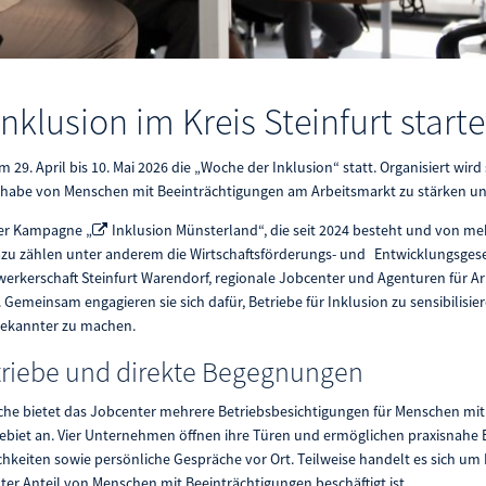
nklusion im Kreis Steinfurt start
m 29. April bis 10. Mai 2026 die „Woche der Inklusion“ statt. Organisiert wird
e Teilhabe von Menschen mit Beeinträchtigungen am Arbeitsmarkt zu stärken 
der Kampagne „
Inklusion Münsterland
“, die seit 2024 besteht und von me
azu zählen unter anderem die Wirtschaftsförderungs- und Entwicklungsgese
erkerschaft Steinfurt Warendorf, regionale Jobcenter und Agenturen für Ar
emeinsam engagieren sie sich dafür, Betriebe für Inklusion zu sensibilisie
ekannter zu machen.
etriebe und direkte Begegnungen
e bietet das Jobcenter mehrere Betriebsbesichtigungen für Menschen mit
ebiet an. Vier Unternehmen öffnen ihre Türen und ermöglichen praxisnahe E
chkeiten sowie persönliche Gespräche vor Ort. Teilweise handelt es sich um 
nter Anteil von Menschen mit Beeinträchtigungen beschäftigt ist.