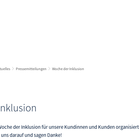
e in Arbeit
Arbeitgeberservice
Karriere
- und Weiterbildung
Bewerberbörse
gzeitarbeitslos
ichstellung im Arbeitsleben
tuelles
Pressemitteilungen
Woche der Inklusion
ßnahmen und Fördermöglichkeiten
mine und Veranstaltungen
ranstaltungen melden
Inklusion
eit und Gesundheit
Woche der Inklusion für unsere Kundinnen und Kunden organisier
 uns darauf und sagen Danke!